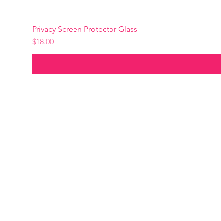
Privacy Screen Protector Glass
Precio
$18.00