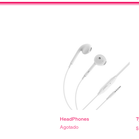
Vista rápida
HeadPhones
T
Agotado
P
$