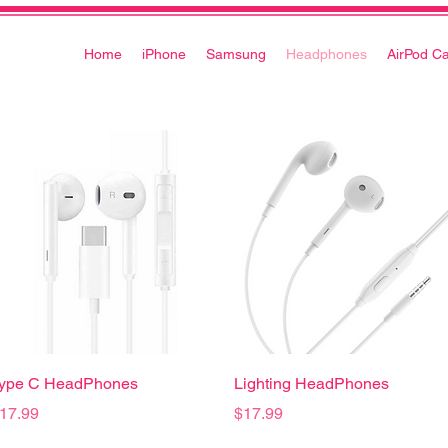
Home
iPhone
Samsung
Headphones
AirPod C
Vista rápida
Vista rápida
ype C HeadPhones
Lighting HeadPhones
recio
Precio
17.99
$17.99